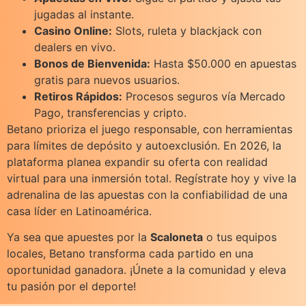
jugadas al instante.
Casino Online:
Slots, ruleta y blackjack con
dealers en vivo.
Bonos de Bienvenida:
Hasta $50.000 en apuestas
gratis para nuevos usuarios.
Retiros Rápidos:
Procesos seguros vía Mercado
Pago, transferencias y cripto.
Betano prioriza el juego responsable, con herramientas
para límites de depósito y autoexclusión. En 2026, la
plataforma planea expandir su oferta con realidad
virtual para una inmersión total. Regístrate hoy y vive la
adrenalina de las apuestas con la confiabilidad de una
casa líder en Latinoamérica.
Ya sea que apuestes por la
Scaloneta
o tus equipos
locales, Betano transforma cada partido en una
oportunidad ganadora. ¡Únete a la comunidad y eleva
tu pasión por el deporte!