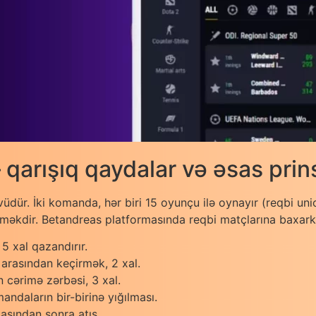
qarışıq qaydalar və əsas prins
üdür. İki komanda, hər biri 15 oyunçu ilə oynayır (reqbi un
məkdir. Betandreas platformasında reqbi matçlarına baxarkən
5 xal qazandırır.
 arasından keçirmək, 2 xal.
 cərimə zərbəsi, 3 xal.
daların bir-birinə yığılması.
asından sonra atış.