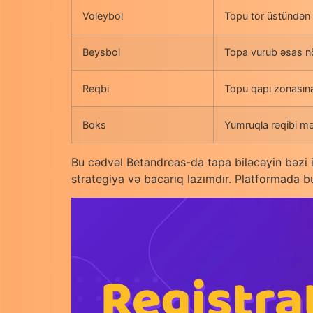
Voleybol
Topu tor üstündən
Beysbol
Topa vurub əsas n
Reqbi
Topu qapı zonasın
Boks
Yumruqla rəqibi m
Bu cədvəl Betandreas-da tapa biləcəyin bəzi i
strategiya və bacarıq lazımdır. Platformada 