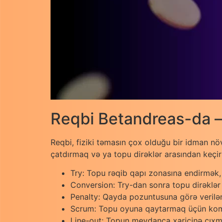
Reqbi Betandreas-da – 
Reqbi, fiziki təmasın çox olduğu bir idman növ
çatdırmaq və ya topu dirəklər arasından keçir
Try: Topu rəqib qapı zonasına endirmək, 
Conversion: Try-dan sonra topu dirəklər
Penalty: Qayda pozuntusuna görə verilən
Scrum: Topu oyuna qaytarmaq üçün koman
Line-out: Topun meydança xaricinə çıxm