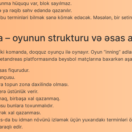
unma hüququ var, blok sayılmaz.
 ya rəqib səhv edəndə qazanılır.
 bu terminləri bilmək sənə kömək edəcək. Məsələn, bir set
– oyunun strukturu və əsas a
ki komanda, doqquz oyunçu ilə oynayır. Oyun “inning” adlan
etandreas platformasında beysbol matçlarına baxarkən aşağıd
sas fiqurudur.
unçusu.
ya topun zona daxilində olması.
rə üstünlük verir.
aq, birbaşa xal qazanmaq.
su bunlara toxunmalıdır.
rək xal qazanması.
eas-da bu idman növünü izləmək üçün yuxarıdakı terminləri 
raqlı edir.