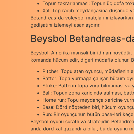
Topun təkrarlanması: Topun üç dəfə tox
Xal: Top rəqib meydançasına düşəndə və
Betandreas-da voleybol matçlarını izləyərkən
gedişatını izləməyi asanlaşdırır.
Beysbol Betandreas-da 
Beysbol, Amerika mənşəli bir idman növüdür. İ
komanda hücum edir, digəri müdafiə olunur. B
Pitcher: Topu atan oyunçu, müdafiənin ə
Batter: Topa vurmağa çalışan hücum oy
Strike: Batterin topa vura bilməməsi və 
Ball: Topun zona xaricində atılması, batte
Home run: Topu meydança xaricinə vurm
Base: Dörd nöqtədən biri, hücum oyunçu
Run: Bir oyunçunun bütün base-ləri keçə
Beysbol oyunu sürətli və stratejidir. Betandr
anda dörd xal qazandıra bilər, bu da oyunu ma