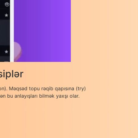
iplər
ion). Məqsəd topu rəqib qapısına (try)
 bu anlayışları bilmək yaxşı olar.