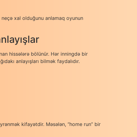
in neçə xal olduğunu anlamaq oyunun
nlayışlar
an hissələrə bölünür. Hər inningdə bir
akı anlayışları bilmək faydalıdır.
öyrənmək kifayətdir. Məsələn, “home run” bir