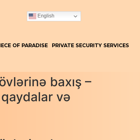
English
IECE OF PARADISE
PRIVATE SECURITY SERVICES
vlərinə baxış –
 qaydalar və