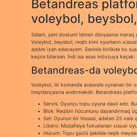
Betandreas platfo
voleybol, beysbol,
Salam, yeni dostum! İdman dünyasına maraq gö
Voleybol, beysbol, reqbi kimi oyunların xüsus
addım izah edəcəyəm. Səninlə birlikdə bu su
keçirə bilərsən. İndi isə əsas mövzuya keçək: 
Betandreas-da voleybo
Voleybol, iki komanda arasında oynanan bir o
meydançasına endirməkdir. Betandreas platform
Servis: Oyunçu topu oyuna daxil edir. Bu,
Blok: Rəqibin hücumunu dayandırmaq üçü
Set: Oyunun bir hissəsi, adətən 25 xala 
Libero: Müdafiəyə fokuslanan xüsusi oyun
Hücum: Topu güclü şəkildə rəqib meyda