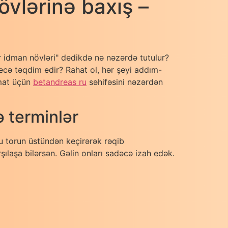
vlərinə baxış –
 idman növləri" dedikdə nə nəzərdə tutulur?
necə təqdim edir? Rahat ol, hər şeyi addım-
umat üçün
betandreas ru
səhifəsini nəzərdən
 terminlər
u torun üstündən keçirərək rəqib
laşa bilərsən. Gəlin onları sadəcə izah edək.