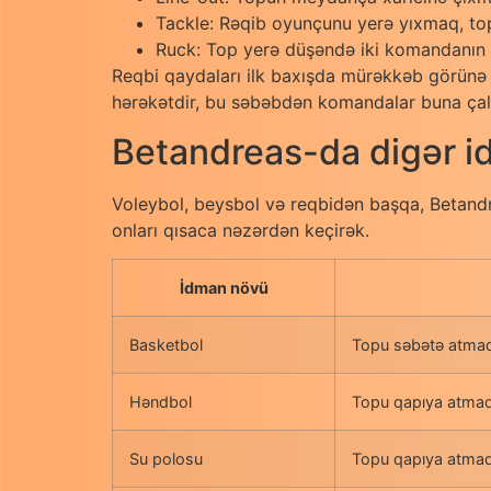
Tackle: Rəqib oyunçunu yerə yıxmaq, to
Ruck: Top yerə düşəndə iki komandanın 
Reqbi qaydaları ilk baxışda mürəkkəb görünə b
hərəkətdir, bu səbəbdən komandalar buna çalı
Betandreas-da digər id
Voleybol, beysbol və reqbidən başqa, Betandr
onları qısaca nəzərdən keçirək.
İdman növü
Basketbol
Topu səbətə atma
Həndbol
Topu qapıya atma
Su polosu
Topu qapıya atma