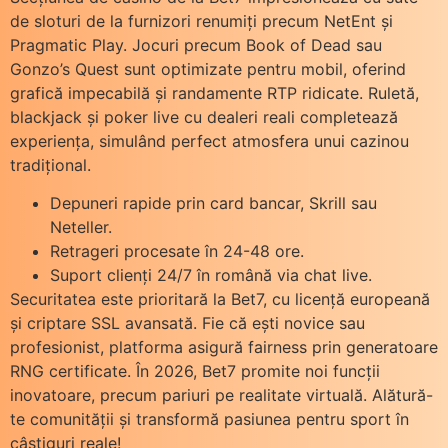
de sloturi de la furnizori renumiți precum NetEnt și
Pragmatic Play. Jocuri precum Book of Dead sau
Gonzo’s Quest sunt optimizate pentru mobil, oferind
grafică impecabilă și randamente RTP ridicate. Ruletă,
blackjack și poker live cu dealeri reali completează
experiența, simulând perfect atmosfera unui cazinou
tradițional.
Depuneri rapide prin card bancar, Skrill sau
Neteller.
Retrageri procesate în 24-48 ore.
Suport clienți 24/7 în română via chat live.
Securitatea este prioritară la Bet7, cu licență europeană
și criptare SSL avansată. Fie că ești novice sau
profesionist, platforma asigură fairness prin generatoare
RNG certificate. În 2026, Bet7 promite noi funcții
inovatoare, precum pariuri pe realitate virtuală. Alătură-
te comunității și transformă pasiunea pentru sport în
câștiguri reale!