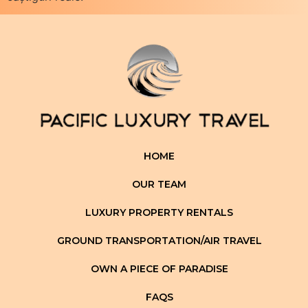
HOME
OUR TEAM
LUXURY PROPERTY RENTALS
GROUND TRANSPORTATION/AIR TRAVEL
OWN A PIECE OF PARADISE
FAQS