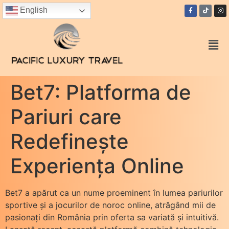
English
Bet7: Platforma de
Pariuri care
Redefinește
Experiența Online
Bet7 a apărut ca un nume proeminent în lumea pariurilor
sportive și a jocurilor de noroc online, atrăgând mii de
pasionați din România prin oferta sa variată și intuitivă.