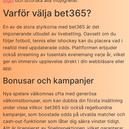
login
och utforska alla möjligheter.
Varför välja bet365?
En av de stora styrkorna med bet365 är det
imponerande utbudet av livebetting. Oavsett om du
följer fotboll, tennis eller ishockey kan du placera vad i
realtid med uppdaterade odds. Plattformen erbjuder
också streaming av tusentals evenemang varje år, vilket
ger en immersiv upplevelse direkt i din webbläsare eller
app.
Bonusar och kampanjer
Nya spelare välkomnas ofta med generösa
välkomstbonusar, som kan dubbla din första insättning
under vissa villkor. bet365 kör också regelbundna
kampanjer, som boostade odds på utvalda matcher och
cash-out-funktioner som låter dig säkra vinster tidigt.
Allt är licensierat av Spelinspektionen, vilket garanterar