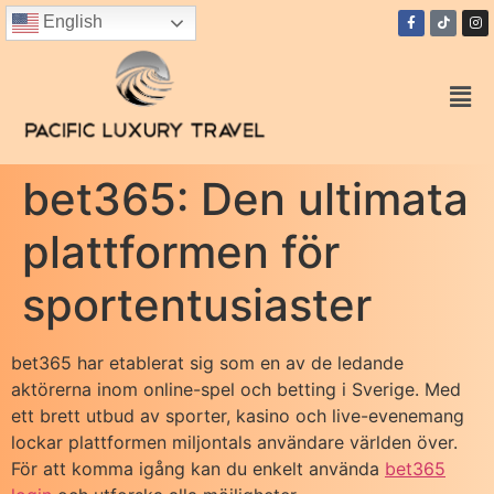
English
bet365: Den ultimata
plattformen för
sportentusiaster
bet365 har etablerat sig som en av de ledande
aktörerna inom online-spel och betting i Sverige. Med
ett brett utbud av sporter, kasino och live-evenemang
lockar plattformen miljontals användare världen över.
För att komma igång kan du enkelt använda
bet365