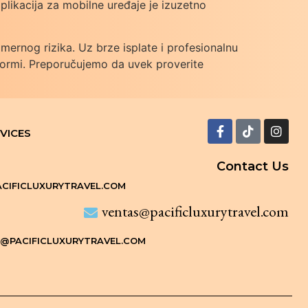
ikacija za mobilne uređaje je izuzetno
mernog rizika. Uz brze isplate i profesionalnu
formi. Preporučujemo da uvek proverite
VICES
Contact Us
CIFICLUXURYTRAVEL.COM
ventas@pacificluxurytravel.com
S@PACIFICLUXURYTRAVEL.COM