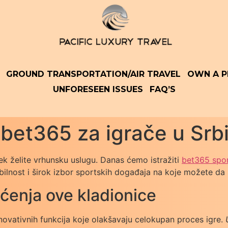
GROUND TRANSPORTATION/AIR TRAVEL
OWN A P
UNFORESEEN ISSUES
FAQ’S
bet365 za igrače u Srbi
k želite vrhunsku uslugu. Danas ćemo istražiti
bet365 spor
bilnost i širok izbor sportskih događaja na koje možete da
šćenja ove kladionice
inovativnih funkcija koje olakšavaju celokupan proces igre.