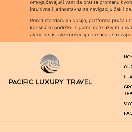
omogućavajući vam da pratite promenu kvota 
intuitivna i jednostavna za navigaciju čak i z
Pored standardnih opcija, platforma pruža i r
korisničku podršku, sigurno ćete uživati u 
aktuelne uslove korišćenja pre nego što zapo
HO
OU
LUX
GRO
TRA
OWN
FA