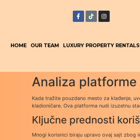
HOME
OUR TEAM
LUXURY PROPERTY RENTALS
Analiza platforme 
Kada tražite pouzdano mesto za klađenje, uve
kladioničare. Ova platforma nudi izuzetnu sta
Ključne prednosti kori
Mnogi korisnici biraju upravo ovaj sajt zbog 