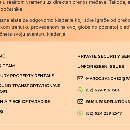
u realnom vremenu uz direktan prenos mečeva. Takođe, apl
a početnike.
azne alate za odgovorno klađenje koji štite igrače od preko
svakom trenutku provedenom na ovoj globalno poznatoj plat
čnete svoju avanturu klađenja.
ME
PRIVATE SECURITY SER
R TEAM
UNFORESEEN ISSUES
URY PROPERTY RENTALS
MARCO.SANCHEZ@PA
UND TRANSPORTATION/AIR
(52) 624 196 1501
VEL
 A PIECE OF PARADISE
BUSINESS.RELATION
QS
(52) 624 239 2547