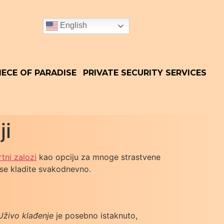
English
IECE OF PARADISE
PRIVATE SECURITY SERVICES
ji
tni zalozi
kao opciju za mnoge strastvene
 se kladite svakodnevno.
Uživo klađenje
je posebno istaknuto,