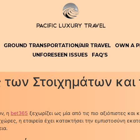
GROUND TRANSPORTATION/AIR TRAVEL
OWN A P
UNFORESEEN ISSUES
FAQ’S
 των Στοιχημάτων και 
ων, η
bet365
ξεχωρίζει ως μία από τις πιο αξιόπιστες και
χώρες, η εταιρεία έχει κατακτήσει την εμπιστοσύνη εκα
ια.