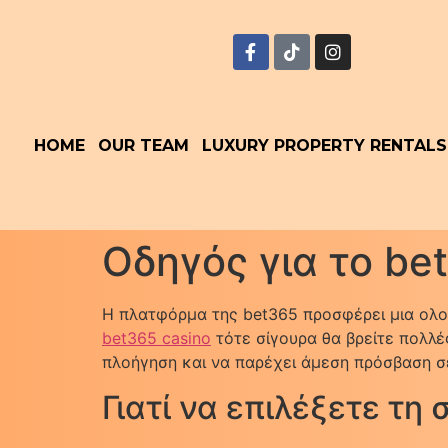
HOME
OUR TEAM
LUXURY PROPERTY RENTALS
Οδηγός για το be
Η πλατφόρμα της bet365 προσφέρει μια ολοκ
bet365 casino
τότε σίγουρα θα βρείτε πολλέ
πλοήγηση και να παρέχει άμεση πρόσβαση σε
Γιατί να επιλέξετε τ