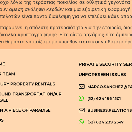
ροχο λόγω της τεράστιας ποικιλίας σε αθλητικά γεγονότα
νουν
άμεση ανάληψη κερδών
και μια εξαιρετική εφαρμογή 
 πελατών είναι πάντα διαθέσιμη για να επιλύσει κάθε απο
αραμένει η απόλυτη προτεραιότητα για την εταιρεία, δια
κολλα κρυπτογράφησης. Είτε είστε αρχάριος είτε έμπειρ
 να θυμάστε να παίζετε με υπευθυνότητα και να θέτετε όρ
ME
PRIVATE SECURITY SER
R TEAM
UNFORESEEN ISSUES
URY PROPERTY RENTALS
MARCO.SANCHEZ@PA
UND TRANSPORTATION/AIR
(52) 624 196 1501
VEL
 A PIECE OF PARADISE
BUSINESS.RELATION
QS
(52) 624 239 2547