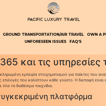
GROUND TRANSPORTATION/AIR TRAVEL
OWN A P
UNFORESEEN ISSUES
FAQ’S
t365 και τις υπηρεσίες
ληρωμένη εμπειρία στοιχηματισμού για παίκτες που αναζ
ς επιλογές που καλύπτουν κάθε γούστο. Η διεπαφή είναι 
 όλα τα διαθέσιμα παιχνίδια.
η συγκεκριμένη πλατφόρμα