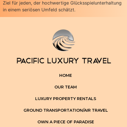
Ziel für jeden, der hochwertige Glücksspielunterhaltung
in einem seriösen Umfeld schätzt.
HOME
OUR TEAM
LUXURY PROPERTY RENTALS
GROUND TRANSPORTATION/AIR TRAVEL
OWN A PIECE OF PARADISE