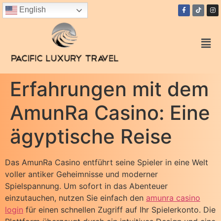
English
Erfahrungen mit dem
AmunRa Casino: Eine
ägyptische Reise
Das AmunRa Casino entführt seine Spieler in eine Welt
voller antiker Geheimnisse und moderner
Spielspannung. Um sofort in das Abenteuer
einzutauchen, nutzen Sie einfach den
amunra casino
login
für einen schnellen Zugriff auf Ihr Spielerkonto. Die