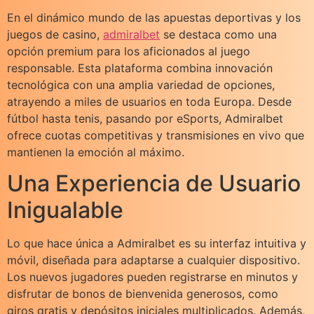
En el dinámico mundo de las apuestas deportivas y los
juegos de casino,
admiralbet
se destaca como una
opción premium para los aficionados al juego
responsable. Esta plataforma combina innovación
tecnológica con una amplia variedad de opciones,
atrayendo a miles de usuarios en toda Europa. Desde
fútbol hasta tenis, pasando por eSports, Admiralbet
ofrece cuotas competitivas y transmisiones en vivo que
mantienen la emoción al máximo.
Una Experiencia de Usuario
Inigualable
Lo que hace única a Admiralbet es su interfaz intuitiva y
móvil, diseñada para adaptarse a cualquier dispositivo.
Los nuevos jugadores pueden registrarse en minutos y
disfrutar de bonos de bienvenida generosos, como
giros gratis y depósitos iniciales multiplicados. Además,