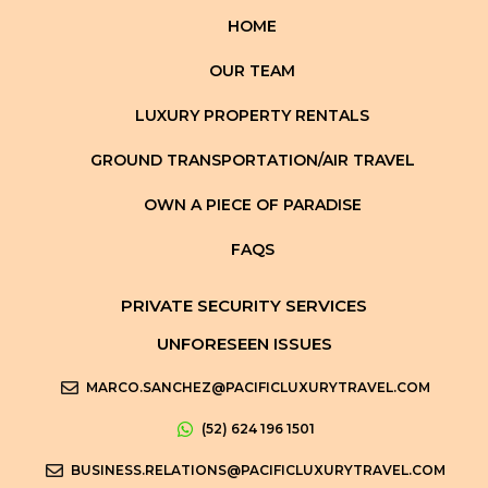
HOME
OUR TEAM
LUXURY PROPERTY RENTALS
GROUND TRANSPORTATION/AIR TRAVEL
OWN A PIECE OF PARADISE
FAQS
PRIVATE SECURITY SERVICES
UNFORESEEN ISSUES
MARCO.SANCHEZ@PACIFICLUXURYTRAVEL.COM
(52) 624 196 1501
BUSINESS.RELATIONS@PACIFICLUXURYTRAVEL.COM