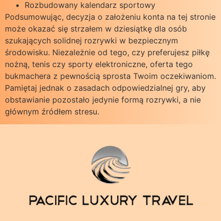
Rozbudowany kalendarz sportowy
Podsumowując, decyzja o założeniu konta na tej stronie
może okazać się strzałem w dziesiątkę dla osób
szukających solidnej rozrywki w bezpiecznym
środowisku. Niezależnie od tego, czy preferujesz piłkę
nożną, tenis czy sporty elektroniczne, oferta tego
bukmachera z pewnością sprosta Twoim oczekiwaniom.
Pamiętaj jednak o zasadach odpowiedzialnej gry, aby
obstawianie pozostało jedynie formą rozrywki, a nie
głównym źródłem stresu.