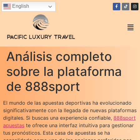
English
Análisis completo
sobre la plataforma
de 888sport
El mundo de las apuestas deportivas ha evolucionado
significativamente con la llegada de nuevas plataformas
digitales. Si buscas una experiencia confiable,
888sport
apuestas
te ofrece una interfaz intuitiva para gestionar
tus pronósticos. Esta casa de apuestas se ha