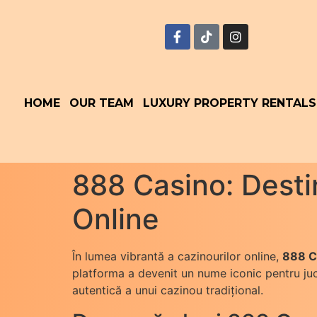
HOME
OUR TEAM
LUXURY PROPERTY RENTALS
888 Casino: Destin
Online
În lumea vibrantă a cazinourilor online,
888 C
platforma a devenit un nume iconic pentru juc
autentică a unui cazinou tradițional.