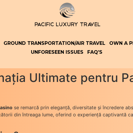
GROUND TRANSPORTATION/AIR TRAVEL
OWN A P
UNFORESEEN ISSUES
FAQ’S
ația Ultimate pentru Pa
asino
se remarcă prin eleganță, diversitate și încredere ab
ătorii din întreaga lume, oferind o experiență captivantă 