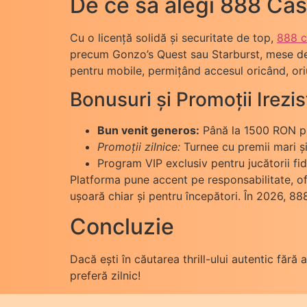
De ce să alegi 888 Ca
Cu o licență solidă și securitate de top,
888 c
precum Gonzo’s Quest sau Starburst, mese de bl
pentru mobile, permițând accesul oricând, or
Bonusuri și Promoții Irezis
Bun venit generos:
Până la 1500 RON pl
Promoții zilnice:
Turnee cu premii mari ș
Program VIP exclusiv pentru jucătorii fide
Platforma pune accent pe responsabilitate, ofer
ușoară chiar și pentru începători. În 2026, 888
Concluzie
Dacă ești în căutarea thrill-ului autentic făr
preferă zilnic!