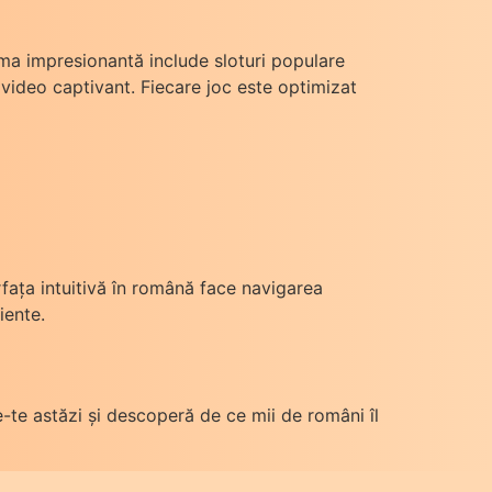
ama impresionantă include sloturi populare
 video captivant. Fiecare joc este optimizat
rfața intuitivă în română face navigarea
iente.
e-te astăzi și descoperă de ce mii de români îl