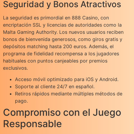
Seguridad y Bonos Atractivos
La seguridad es primordial en 888 Casino, con
encriptación SSL y licencias de autoridades como la
Malta Gaming Authority. Los nuevos usuarios reciben
bonos de bienvenida generosos, como giros gratis y
depósitos matching hasta 200 euros. Además, el
programa de fidelidad recompensa a los jugadores
habituales con puntos canjeables por premios
exclusivos.
Acceso móvil optimizado para iOS y Android.
Soporte al cliente 24/7 en español.
Retiros rápidos mediante múltiples métodos de
pago.
Compromiso con el Juego
Responsable