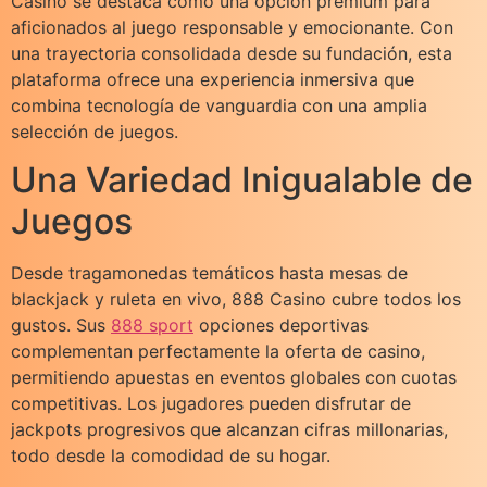
Casino se destaca como una opción premium para
aficionados al juego responsable y emocionante. Con
una trayectoria consolidada desde su fundación, esta
plataforma ofrece una experiencia inmersiva que
combina tecnología de vanguardia con una amplia
selección de juegos.
Una Variedad Inigualable de
Juegos
Desde tragamonedas temáticos hasta mesas de
blackjack y ruleta en vivo, 888 Casino cubre todos los
gustos. Sus
888 sport
opciones deportivas
complementan perfectamente la oferta de casino,
permitiendo apuestas en eventos globales con cuotas
competitivas. Los jugadores pueden disfrutar de
jackpots progresivos que alcanzan cifras millonarias,
todo desde la comodidad de su hogar.