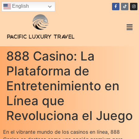
English
888 Casino: La
Plataforma de
Entretenimiento en
Línea que
Revoluciona el Juego
En el vibrante mundo de los casinos en línea, 888