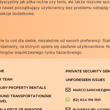
dyscypliny jak piłka nożna czy tenis, ale także niszowe spo
, że nawet początkujący użytkownicy bez problemu odnajdą 
sekcje dodatkowe:
 tu coś dla siebie, niezależnie od swoich preferencji. Sta
damenty, na których opiera się zaufanie użytkowników. Reg
ymogów współczesnego rynku hazardowego.
ME
PRIVATE SECURITY SER
R TEAM
UNFORESEEN ISSUES
URY PROPERTY RENTALS
MARCO.SANCHEZ@PA
UND TRANSPORTATION/AIR
(52) 624 196 1501
VEL
 A PIECE OF PARADISE
BUSINESS.RELATION