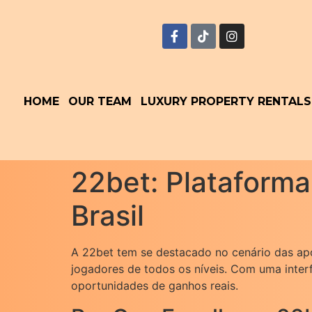
HOME
OUR TEAM
LUXURY PROPERTY RENTALS
22bet: Plataforma
Brasil
A 22bet tem se destacado no cenário das apo
jogadores de todos os níveis. Com uma inter
oportunidades de ganhos reais.