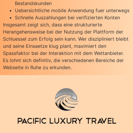
Bestandskunden
Uebersichtliche mobile Anwendung fuer unterwegs
Schnelle Auszahlungen bei verifizierten Konten
Insgesamt zeigt sich, dass eine strukturierte
Herangehensweise bei der Nutzung der Plattform der
Schluessel zum Erfolg sein kann. Wer diszipliniert bleibt
und seine Einsaetze klug plant, maximiert den
Spassfaktor bei der Interaktion mit dem Wettanbieter.
Es lohnt sich definitiv, die verschiedenen Bereiche der
Webseite in Ruhe zu erkunden.