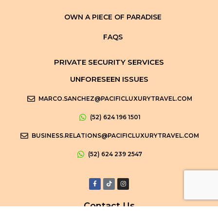
OWN A PIECE OF PARADISE
FAQS
PRIVATE SECURITY SERVICES
UNFORESEEN ISSUES
MARCO.SANCHEZ@PACIFICLUXURYTRAVEL.COM
(52) 624 196 1501
BUSINESS.RELATIONS@PACIFICLUXURYTRAVEL.COM
(52) 624 239 2547
Contact Us