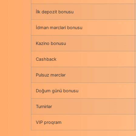
İlk depozit bonusu
İdman mərcləri bonusu
Kazino bonusu
Cashback
Pulsuz mərclər
Doğum günü bonusu
Turnirlər
VIP proqram