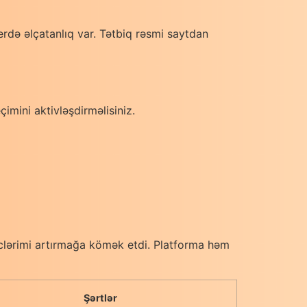
rdə əlçatanlıq var. Tətbiq rəsmi saytdan
imini aktivləşdirməlisiniz.
rclərimi artırmağa kömək etdi. Platforma həm
Şərtlər