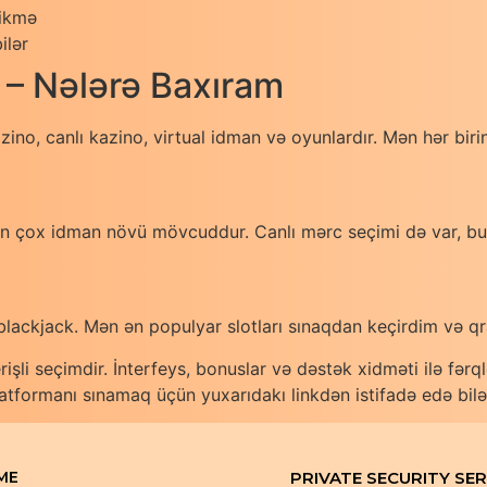
cikmə
ilər
 – Nələrə Baxıram
ino, canlı kazino, virtual idman və oyunlardır. Mən hər bir
an çox idman növü mövcuddur. Canlı mərc seçimi də var, bur
, blackjack. Mən ən populyar slotları sınaqdan keçirdim və q
şli seçimdir. İnterfeys, bonuslar və dəstək xidməti ilə fər
atformanı sınamaq üçün yuxarıdakı linkdən istifadə edə bilər
ME
PRIVATE SECURITY SER