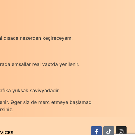
ini qısaca nəzərdən keçirəcəyəm.
ada əmsallar real vaxtda yenilənir.
rafika yüksək səviyyədədir.
qlənir. Əgər siz də mərc etməyə başlamaq
siniz.
VICES