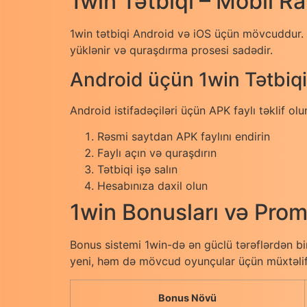
1win Tətbiqi – Mobil Ra
1win tətbiqi Android və iOS üçün mövcuddur. 
yüklənir və quraşdırma prosesi sadədir.
Android üçün 1win Tətbiqi
Android istifadəçiləri üçün APK faylı təklif o
Rəsmi saytdan APK faylını endirin
Faylı açın və quraşdırın
Tətbiqi işə salın
Hesabınıza daxil olun
1win Bonusları və Promo
Bonus sistemi 1win-də ən güclü tərəflərdən bi
yeni, həm də mövcud oyunçular üçün müxtəlif t
Bonus Növü