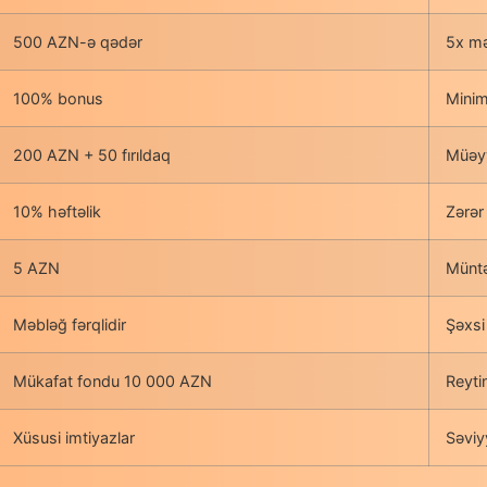
500 AZN-ə qədər
5x mə
100% bonus
Mini
200 AZN + 50 fırıldaq
Müəyy
10% həftəlik
Zərər
5 AZN
Münt
Məbləğ fərqlidir
Şəxsi 
Mükafat fondu 10 000 AZN
Reyti
Xüsusi imtiyazlar
Səviy