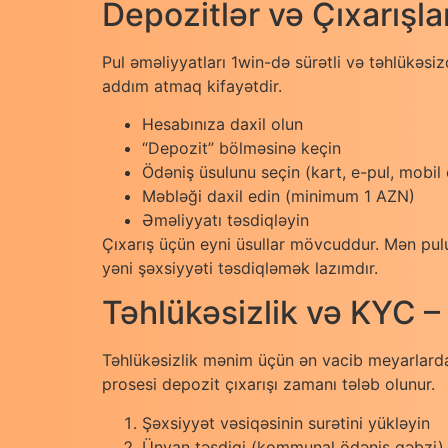
Depozitlər və Çıxarışla
Pul əməliyyatları 1win-də sürətli və təhlükəsiz
addım atmaq kifayətdir.
Hesabınıza daxil olun
“Depozit” bölməsinə keçin
Ödəniş üsulunu seçin (kart, e-pul, mobil
Məbləği daxil edin (minimum 1 AZN)
Əməliyyatı təsdiqləyin
Çıxarış üçün eyni üsullar mövcuddur. Mən pul
yəni şəxsiyyəti təsdiqləmək lazımdır.
Təhlükəsizlik və KYC 
Təhlükəsizlik mənim üçün ən vacib meyarlardan
prosesi depozit çıxarışı zamanı tələb olunur.
Şəxsiyyət vəsiqəsinin surətini yükləyin
Ünvan təsdiqi (kommunal ödəniş qəbzi)