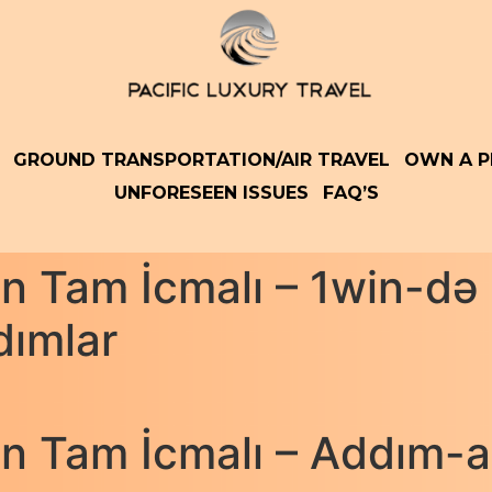
GROUND TRANSPORTATION/AIR TRAVEL
OWN A P
UNFORESEEN ISSUES
FAQ’S
ın Tam İcmalı – 1win-d
ımlar
nın Tam İcmalı – Addım